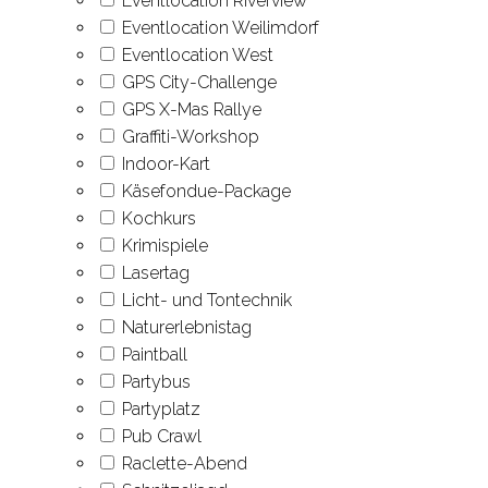
Eventlocation Riverview
Event­location Weilimdorf
Event­location West
GPS City-Challenge
GPS X-Mas Rallye
Graffiti-Workshop
Indoor-Kart
Käsefondue-Package
Kochkurs
Krimi­spiele
Lasertag
Licht- und Tontechnik
Natur­erlebnis­tag
Paintball
Party­bus
Party­platz
Pub Crawl
Raclette-Abend