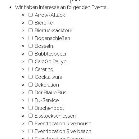
Wir haben Interesse an folgenden Events:
Arrow-Attack
Bierbike
Bierrucksacktour
Bogenschießen
Bosseln
Bubble­soccer
Car2Go Rallye
Catering
Cocktailkurs
Dekoration
Der Blaue Bus
DJ-Service
Drachen­boot
Eis­stock­schiessen
Eventlocation Riverhouse
Eventlocation Riverbeach