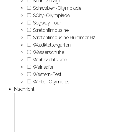
Schnitzeljagd
Schwaben-Olympiade
SCity-Olympiade
Segway-Tour
Stretch­limousine
Stretch­limousine Hummer H2
Wald­kletter­garten
Wasser­schuhe
Weih­nachts­jurte
Weinsafari
Western-Fest
Winter-Olympics
Nachricht