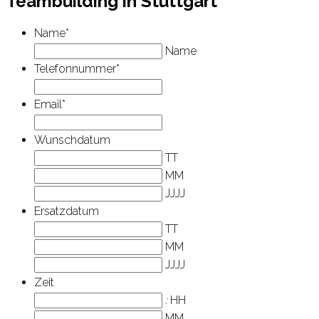
Teambuilding
in Stuttgart
Name
*
Name
Telefonnummer
*
Email
*
Wunschdatum
TT
MM
JJJJ
Ersatzdatum
TT
MM
JJJJ
Zeit
:
HH
MM