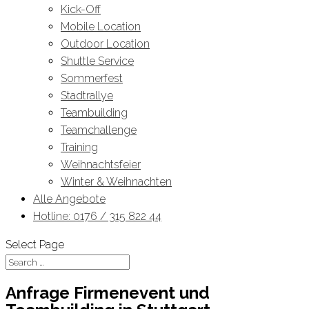
Kick-Off
Mobile Location
Outdoor Location
Shuttle Service
Sommerfest
Stadtrallye
Teambuilding
Teamchallenge
Training
Weihnachtsfeier
Winter & Weihnachten
Alle Angebote
Hotline: 0176 / 315 822 44
Select Page
Anfrage Firmenevent und