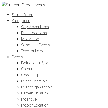
Firmenfeiern
Kategorien
City Adventures
Eventlocations
Motivation
Saisonale Events
Teambuilding
Events
Betriebsausflug
Catering
Coaching
Event Location
Eventorganisation
Firmenjubiläum
Incentive
Indoor Location