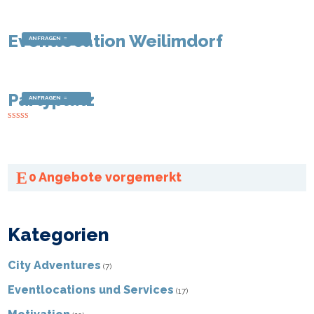
Eventlocation Weilimdorf
ANFRAGEN
Partyplatz
ANFRAGEN
Bewertet
mit
4.00
von 5
0
Angebote vorgemerkt
Kategorien
City Adventures
(7)
Eventlocations und Services
(17)