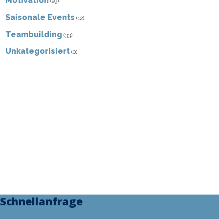
Motivation
(29)
Saisonale Events
(12)
Teambuilding
(33)
Unkategorisiert
(0)
PHONE
0176 / 315 822 44
E-MAIL
kontakt@scity-events-stuttgart.de
Wir sind Unterstützer von Viva con Agua.
Werden Sie auch Partner!
Impressum
|
Datenschutz
Schnellanfrage