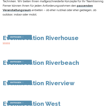
Techniken. Wir bieten Ihnen maßgeschneiderte Konzepte für Ihr Teamtraining.
Ferner können Ihnen für jeden Anforderungsrahmen den
passenden
Veranstaltungsraum
anbieten – ob eher rustikal oder eher gediegen, ob
outdoor, indoor oder mobil.
Eventlocation Riverhouse
ANFRAGEN
Bewertet mit
5.00
von 5
Eventlocation Riverbeach
ANFRAGEN
Eventlocation Riverview
ANFRAGEN
Eventlocation West
ANFRAGEN