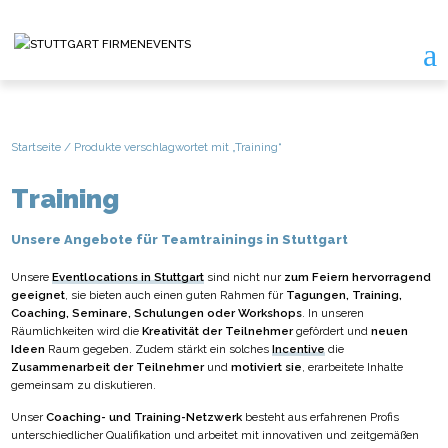
Startseite
/ Produkte verschlagwortet mit „Training“
Training
Unsere Angebote für Teamtrainings in Stuttgart
Unsere
Eventlocations in Stuttgart
sind nicht nur
zum Feiern hervorragend
geeignet
, sie bieten auch einen guten Rahmen für
Tagungen, Training,
Coaching, Seminare, Schulungen oder Workshops
. In unseren
Räumlichkeiten wird die
Kreativität der Teilnehmer
gefördert und
neuen
Ideen
Raum gegeben. Zudem stärkt ein solches
Incentive
die
Zusammenarbeit der Teilnehmer
und
motiviert sie
, erarbeitete Inhalte
gemeinsam zu diskutieren.
Unser
Coaching- und Training-Netzwerk
besteht aus erfahrenen Profis
unterschiedlicher Qualifikation und arbeitet mit innovativen und zeitgemäßen