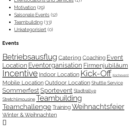
Eventlocations und Services
(17)
Motivation
(29)
Saisonale Events
(12)
Teambuilding
(33)
Unkategorisiert
(0)
Events
Betriebsausflug
Event
Catering
Coaching
Location
Eventorganisation
Firmenjubiläum
Incentive
Kick-Off
Indoor Location
Kochevent
Mobile Location
Outdoor Location
Shuttle Service
Sommerfest
Sportevent
Stadtrallye
Teambuilding
Stretchlimousine
Teamchallenge
Weihnachtsfeier
Training
Winter & Weihnachten
