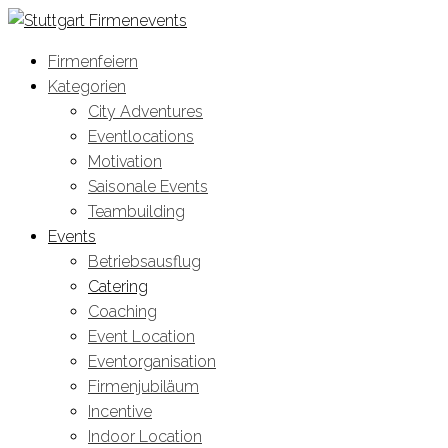
Firmenfeiern
Kategorien
City Adventures
Eventlocations
Motivation
Saisonale Events
Teambuilding
Events
Betriebsausflug
Catering
Coaching
Event Location
Eventorganisation
Firmenjubiläum
Incentive
Indoor Location