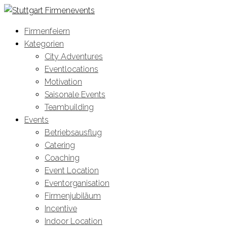
Firmenfeiern
Kategorien
City Adventures
Eventlocations
Motivation
Saisonale Events
Teambuilding
Events
Betriebsausflug
Catering
Coaching
Event Location
Eventorganisation
Firmenjubiläum
Incentive
Indoor Location