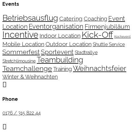
Events
Betriebsausflug
Event
Catering
Coaching
Location
Eventorganisation
Firmenjubiläum
Incentive
Kick-Off
Indoor Location
Kochevent
Mobile Location
Outdoor Location
Shuttle Service
Sommerfest
Sportevent
Stadtrallye
Teambuilding
Stretchlimousine
Teamchallenge
Weihnachtsfeier
Training
Winter & Weihnachten

Phone
0176 / 315 822 44
