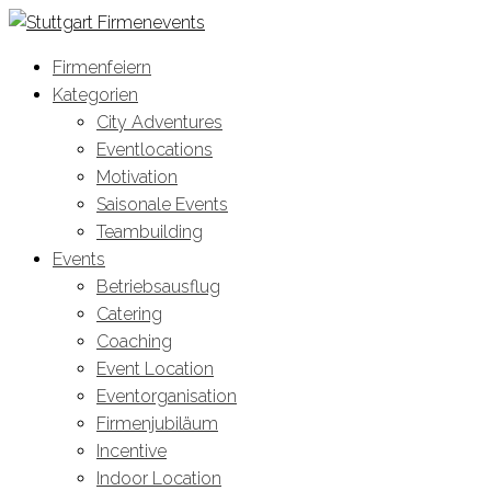
Firmenfeiern
Kategorien
City Adventures
Eventlocations
Motivation
Saisonale Events
Teambuilding
Events
Betriebsausflug
Catering
Coaching
Event Location
Eventorganisation
Firmenjubiläum
Incentive
Indoor Location