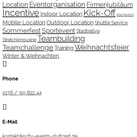
Location
Eventorganisation
Firmenjubiläum
Incentive
Kick-Off
Indoor Location
Kochevent
Mobile Location
Outdoor Location
Shuttle Service
Sommerfest
Sportevent
Stadtrallye
Teambuilding
Stretchlimousine
Teamchallenge
Weihnachtsfeier
Training
Winter & Weihnachten

Phone
0176 / 315 822 44

E-Mail
kontakt@scity-events-stuttgart.de