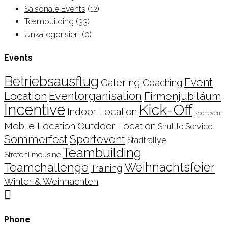
Saisonale Events
(12)
Teambuilding
(33)
Unkategorisiert
(0)
Events
Betriebsausflug
Event
Catering
Coaching
Location
Eventorganisation
Firmenjubiläum
Incentive
Kick-Off
Indoor Location
Kochevent
Mobile Location
Outdoor Location
Shuttle Service
Sommerfest
Sportevent
Stadtrallye
Teambuilding
Stretchlimousine
Teamchallenge
Weihnachtsfeier
Training
Winter & Weihnachten

Phone