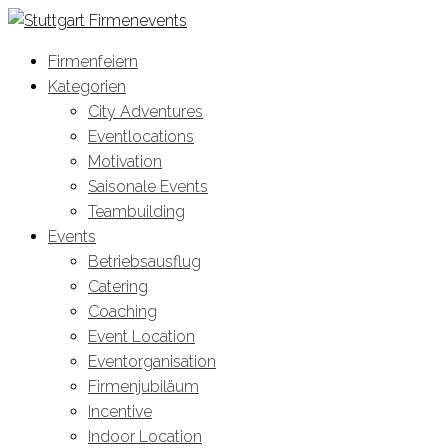
Firmenfeiern
Kategorien
City Adventures
Eventlocations
Motivation
Saisonale Events
Teambuilding
Events
Betriebsausflug
Catering
Coaching
Event Location
Eventorganisation
Firmenjubiläum
Incentive
Indoor Location