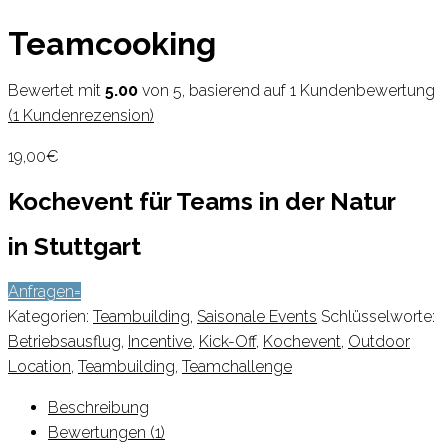
Teamcooking
Bewertet mit
5.00
von 5, basierend auf
1
Kundenbewertung
(
1
Kundenrezension)
19,00
€
Kochevent für Teams in der Natur
in Stuttgart
Anfragen
Kategorien:
Teambuilding
,
Saisonale Events
Schlüsselworte:
Betriebsausflug
,
Incentive
,
Kick-Off
,
Kochevent
,
Outdoor
Location
,
Teambuilding
,
Teamchallenge
Beschreibung
Bewertungen (1)