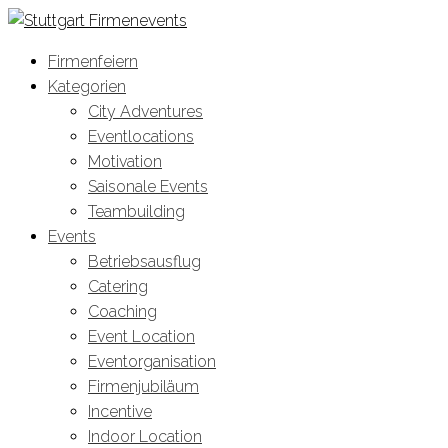
Firmenfeiern
Kategorien
City Adventures
Eventlocations
Motivation
Saisonale Events
Teambuilding
Events
Betriebsausflug
Catering
Coaching
Event Location
Eventorganisation
Firmenjubiläum
Incentive
Indoor Location