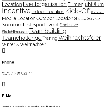
Location
Eventorganisation
Firmenjubiläum
Incentive
Kick-Off
Indoor Location
Kochevent
Mobile Location
Outdoor Location
Shuttle Service
Sommerfest
Sportevent
Stadtrallye
Teambuilding
Stretchlimousine
Teamchallenge
Weihnachtsfeier
Training
Winter & Weihnachten

Phone
0176 / 315 822 44

E-Mail