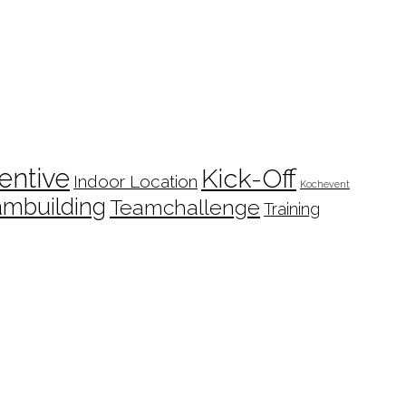
entive
Kick-Off
Indoor Location
Kochevent
ambuilding
Teamchallenge
Training