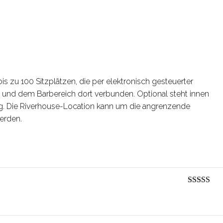
is zu 100 Sitzplätzen, die per elektronisch gesteuerter
n und dem Barbereich dort verbunden. Optional steht innen
ung. Die Riverhouse-Location kann um die angrenzende
erden.
Bewertet m
5
von 5