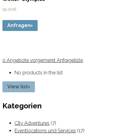
19,00
€
Anfragen
0
Angebote vorgemerkt
Anfrageliste
No products in the list
View list
Kategorien
City Adventures
(7)
Eventlocations und Services
(17)