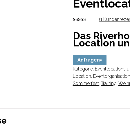
Eventloca
(
1
Kundenrezen
Bewertet mit
1
5.00
von 5,
Das Riverho
basierend auf
Location un
Kundenbewertung
Anfragen
Kategorie:
Eventlocations u
Location
,
Eventorganisatio
Sommerfest
,
Training
,
Weihn
se