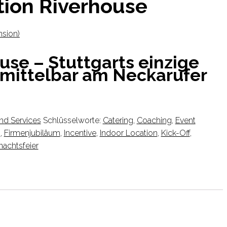
tion Riverhouse
sion)
use – Stuttgarts einzige
mittelbar am Neckarufer
nd Services
Schlüsselworte:
Catering
,
Coaching
,
Event
n
,
Firmenjubiläum
,
Incentive
,
Indoor Location
,
Kick-Off
,
achtsfeier