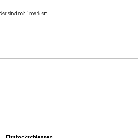
der sind mit
*
markiert.
Eisstockschiessen