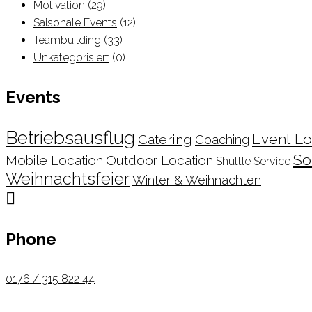
Motivation
(29)
Saisonale Events
(12)
Teambuilding
(33)
Unkategorisiert
(0)
Events
Betriebsausflug
Event Lo
Catering
Coaching
So
Mobile Location
Outdoor Location
Shuttle Service
Weihnachtsfeier
Winter & Weihnachten

Phone
0176 / 315 822 44