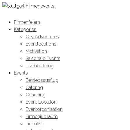
Firmenfeiern
Kategorien
City Adventures
Eventlocations
Motivation
Saisonale Events
Teambuilding
Events
Betriebsausflug
Catering
Coaching
Event Location
Eventorganisation
Firmenjubiläum
Incentive