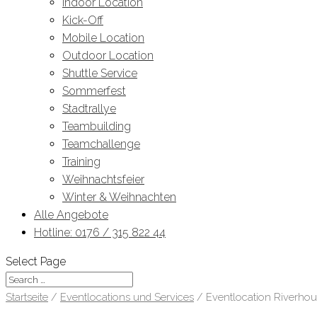
Indoor Location
Kick-Off
Mobile Location
Outdoor Location
Shuttle Service
Sommerfest
Stadtrallye
Teambuilding
Teamchallenge
Training
Weihnachtsfeier
Winter & Weihnachten
Alle Angebote
Hotline: 0176 / 315 822 44
Select Page
Startseite
/
Eventlocations und Services
/ Eventlocation Riverho